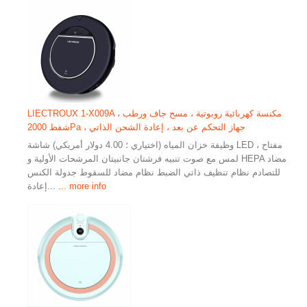
LIECTROUX 1-X009A مكنسة كهربائية روبوتية ، مسح جاف ورطب ،
شفط 2000Pa ، جهاز التحكم عن بعد ، إعادة الشحن الذاتي
وظيفة خزان المياه (اختياري ؛ 4.00 دولار أمريكي) شاشة LED ، مفتاح
لمس مع صوت تنبيه فرشتان جانبيتان المرشحات الأولية و HEPA مضاد
للتصادم نظام تنظيف ذاتي الضبط نظام مضاد للسقوط جدولة الكنس
... more info
إعادة...