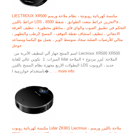
LIECTROUX XR500 مكنسة كهربائية روبوتية ، نظام ملاحة ورسم
خرائط بالليزر LDS ، تخزين خرائط متعدد الطوابق ، شفط 6500Pa ،
التحكم في تطبيق الصوت والواي فاي ، مناطق محظورة ، تنظيف الغرفة
الانتقائي ، تنظيف استئناف نقطة التوقف ، المسح الرطب والتطهير ،
مثالي للأرضيات الصلبة سجاد متوسط الوبر ، يعمل مع اليكسا ومساعد
جوجل
اسم المنتج:جهاز آلي لتنظيف الأتربة من Liectroux XR500 XR500
الميزات: 1. تكوين عالي للغاية lidar الملاحة: ليزر مزدوج + الملاحة
البطولات الاربع مجهزة نظام المسح بالليزر LDS جديد ، الروبوت
... more info
باستخدام خوارزمية ا�...
مكنسة كهربائية روبوت Lidar ZK901 Liectroux ، ملاحة بالليزر ورسم