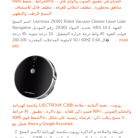
الخرائط ، شفط 6500Pa ، التحكم في تطبيق الصوت والواي فاي ،
مناطق محظورة ، تنظيف انتقائي للغرفة ، تنظيف قابل للاستئناف ،
المسح الرطب والتطهير
اسم المنتج: Liectroux ZK901 Robot Vacuum Cleaner Laser Lidar
Navigation رقم الموديل: ZK901 تحديد: المواد: ABS الجهد: 14.4
فولت القوة: 40 واط درجة حرارة التشغيل: -10 درجة مئوية -45 درجة
... more
مئوية المدخلات المقدرة: 100-240V 50 / 60HZ 0.6A ال�...
info
مكنسة كهربائية LIECTROUX C30B روبوت ، تقنية ألمانية ، ملاحة
خرائط AI ، قسم ذكي للغاية ، مع ذاكرة ، تطبيق WiFi والتحكم الصوتي ،
شفط قوي 6000Pa ، مسح رطب ذكي ، فرشاة رئيسية على شكل V ،
تعمل مع Alexa و Google Assistant
اسم المنتج: 2D خريطة والملاحة و الذاكرة روبوت مكنسة كهربائية
نموذج رقم: C30B الميزات الخاصة: 1. الروبوت يمكن كشف البيئة