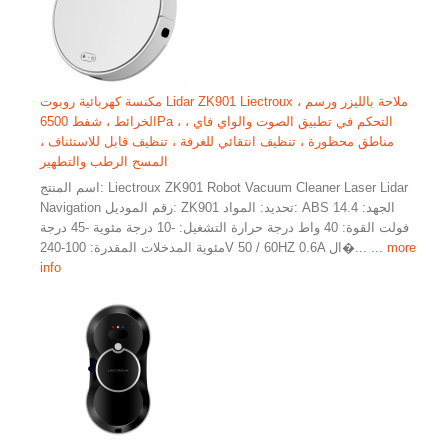
مكنسة كهربائية روبوت Lidar ZK901 Liectroux ، ملاحة بالليزر ورسم
الخرائط ، شفط 6500Pa ، التحكم في تطبيق الصوت والواي فاي ،
مناطق محظورة ، تنظيف انتقائي للغرفة ، تنظيف قابل للاستئناف ،
المسح الرطب والتطهير
اسم المنتج: Liectroux ZK901 Robot Vacuum Cleaner Laser Lidar
Navigation رقم الموديل: ZK901 تحديد: المواد: ABS الجهد: 14.4
فولت القوة: 40 واط درجة حرارة التشغيل: -10 درجة مئوية -45 درجة
... more
مئوية المدخلات المقدرة: 100-240V 50 / 60HZ 0.6A ال�...
info