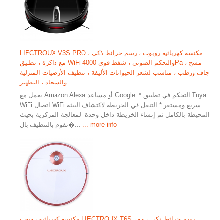
LIECTROUX V3S PRO مكنسة كهربائية روبوت ، رسم خرائط ذكي ،
مع ذاكرة ، تطبيق WiFi والتحكم الصوتي ، شفط قوي 4000Pa ، مسح
جاف ورطب ، مناسب لشعر الحيوانات الأليفة ، تنظيف الأرضيات المنزلية
والسجاد ، التطهير
يعمل مع Amazon Alexa أو مساعد Google. * التحكم في تطبيق Tuya
WiFi اتصال WiFi سريع ومستقر * التنقل في الخريطة لاكتشاف البيئة
المحيطة بالكامل ثم إنشاء الخريطة داخل وحدة المعالجة المركزية بحيث
... more info
تقوم بالتنظيف بال�...
مكنسة كهربائية روبوت LIECTROUX T6S ، رسم خرائط ذكي ، مع