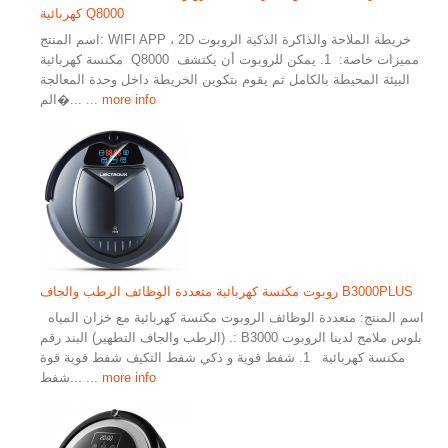
كهربائية Q8000
اسم المنتج: WIFI APP ، 2D خريطة الملاحة والذاكرة الذكية الروبوت
مكنسة كهربائية Q8000 مميزات خاصة: 1. يمكن للروبوت أن يكتشف
البيئة المحيطة بالكامل ثم يقوم بتكوين الخريطة داخل وحدة المعالجة
... more info
الم�...
روبوت مكنسة كهربائية متعددة الوظائف الرطب والجاف B3000PLUS
اسم المنتج: متعددة الوظائف الروبوت مكنسة كهربائية مع خزان المياه
(الرطب والجاف التطهير) البند رقم .: B3000 بلوس ملامح لدينا الروبوت
مكنسة كهربائية 1. شفط قوية و ذكي شفط التكيف شفط قوية قوة
... more info
شفط...