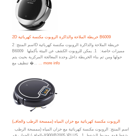
2D خريطة الملاحة والذاكرة الروبوت مكنسة كهربائية B6009
اسم المنتج: 2D خريطة الملاحة والذاكرة الروبوت مكنسة كهربائية
B6009 مميزات خاصة: 1. يمكن للروبوت الكشف عن البيئة بأكملها
حولها ومن ثم بناء الخريطة داخل وحدة المعالجة المركزية بحيث يتم
... more info
تنظيف مع �...
الروبوت مكنسة كهربائية مع خزان المياه (ممسحة الرطب والجاف)
اسم المنتج: الروبوت مكنسة كهربائية مع خزان المياه (ممسحة الرطب
والجاف) الجهاز رقمX900(B2005 )PLUS 1. شفط قوي وضبط الشفط