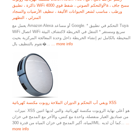
ذاكرة ، تطبيق WiFi والتحكم الصوتي ، شفط قوي 4000Pa ، مسح جاف
ورطب ، مناسب لشعر الحيوانات الأليفة ، تنظيف الأرضيات والسجاد
المنزلي ، التطهير
يعمل مع Amazon Alexa أو مساعد Google. * التحكم في تطبيق Tuya
WiFi اتصال WiFi سريع ومستقر * التنقل في الخريطة لاكتشاف البيئة
المحيطة بالكامل ثم إنشاء الخريطة داخل وحدة المعالجة المركزية بحيث
... more info
تقوم بالتنظيف بال�...
ويفي أب التحكم و الدوران الملاحة روبوت مكنسة كهربائية X5S
ميزات: X5S هو أعلى نهاية الروبوت مكنسة كهربائية، والتي لديها اثنين
من صناديق الغبار منفصلة، ​​واحدة مع كنس، والآخر مع المدمج في خزان
...
المياه، أكبر المدمج في خزان المياه من قدرة 300ML. كما أن لديه...
more info