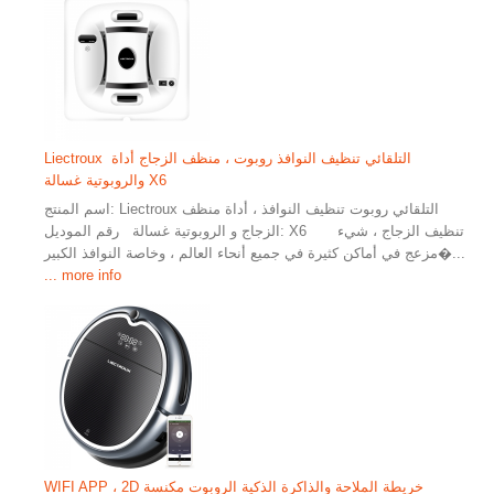
Liectroux التلقائي تنظيف النوافذ روبوت ، منظف الزجاج أداة
والروبوتية غسالة X6
اسم المنتج: Liectroux التلقائي روبوت تنظيف النوافذ ، أداة منظف
الزجاج و الروبوتية غسالة رقم الموديل: X6 تنظيف الزجاج ، شيء
مزعج في أماكن كثيرة في جميع أنحاء العالم ، وخاصة النوافذ الكبير�...
... more info
WIFI APP ، 2D خريطة الملاحة والذاكرة الذكية الروبوت مكنسة