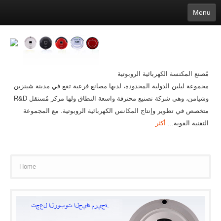
Menu
English
繁體中文
Español
русский
Қазақша
Français
Deutsch
Português
日本語
한국어
Nederlands
belgischen
Slovenija
Latvijas
עברית
Ελληνικά
عربي
čeština
Magyar
Lietuva
Dansk
Polski
Svenska
Italiano
ไทย
مُصنع المكنسة الكهربائية الروبوتية
Suomi
Hrvatski
Română
Mongolian
bāṅlā
Norsk
Türkçe
مجموعة ليلين الدولية المحدودة، لديها مصانع فرعية تقع في مدينة شينزين
Ўзбек тили
india
Tiếng Việt
íslenska
Estonia
Bulgarian
وشيامن، وهي شركة تصنيع محترفة واسعة النطاق ولها مركز مُستقل R&D
Ukrainian
Slovenčina
متخصص في تطوير وإنتاج المكانس الكهربائية الروبوتية. مع المجموعة
التقنية القوية...
أكثر
Home