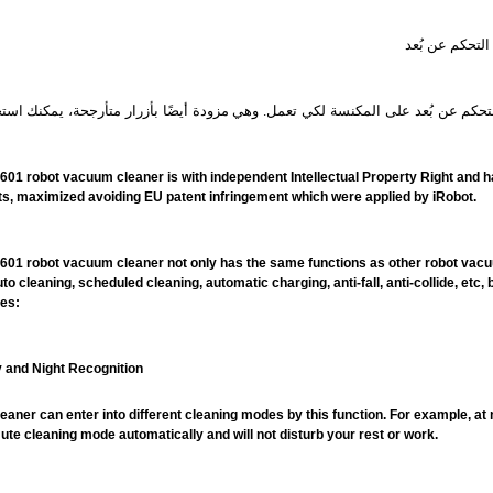
كم عن بُعد على المكنسة لكي تعمل. وهي مزودة أيضًا بأزرار متأرجحة، يمكنك استخ
601 robot vacuum cleaner is with independent Intellectual Property Right and h
ts, maximized avoiding EU patent infringement which were applied by iRobot.
601 robot vacuum cleaner not only has the same functions as other robot vacu
uto cleaning, scheduled cleaning, automatic charging, anti-fall, anti-collide, etc, 
res:
y and Night Recognition
eaner can enter into different cleaning modes by this function. For example, at n
ute cleaning mode automatically and will not disturb your rest or work.