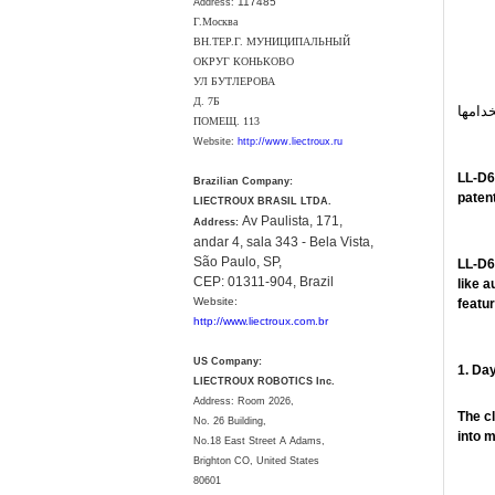
117485
Address:
Г.Москва
ВН.ТЕР.Г. МУНИЦИПАЛЬНЫЙ
ОКРУГ КОНЬКОВО
УЛ БУТЛЕРОВА
Д. 7Б
دامها
ПОМЕЩ. 113
Website:
http://www.liectroux.ru
LL-D6
Brazilian Company:
paten
LIECTROUX BRASIL LTDA.
Av Paulista, 171,
Address:
andar 4, sala 343 - Bela Vista,
São Paulo, SP,
LL-D6
CEP: 01311-904, Brazil
like a
Website:
featu
http://www.liectroux.com.br
US Company:
1. Da
LIECTROUX ROBOTICS Inc.
Address: Room 2026,
The cl
No. 26 Building,
into m
No.18 East Street A Adams,
Brighton CO, United States
80601