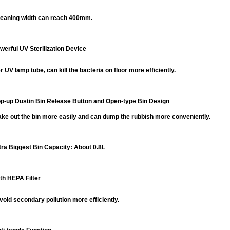
leaning width can reach 400mm.
werful UV Sterilization Device
 UV lamp tube, can kill the bacteria on floor more efficiently.
op-up Dustin Bin Release Button and Open-type Bin Design
ake out the bin more easily and can dump the rubbish more conveniently.
tra Biggest Bin Capacity: About 0.8L
th HEPA Filter
oid secondary pollution more efficiently.