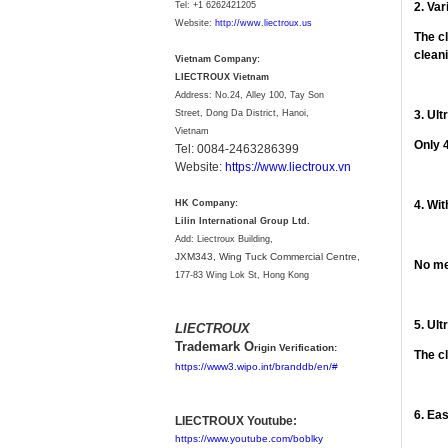
Tel:
+1 6262421205
2. Va
Website:
http://www.liectroux.us
The c
clean
Vietnam Company:
LIECTROUX Vietnam
Address: No.24, Alley 100, Tay Son
Street, Dong Da District, Hanoi,
3. Ul
Vietnam
Only 
Tel: 0084-2463286399
Website:
https://www.liectroux.vn
HK Company:
4. Wi
Lilin International Group Ltd.
Add: Liectroux Building,
JXM343,
Wing Tuck Commercial Centre,
No mem
177-83 Wing Lok St, Hong Kong
5. Ul
LIECTROUX
Trademark O
rigin Verification:
The cl
https://www3.wipo.int/branddb/en/#
6. Ea
LIECTROUX Youtube:
https://www.youtube.com/boblky