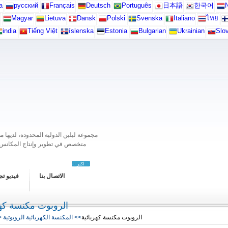
а
русский
Français
Deutsch
Português
日本語
한국어
N
Magyar
Lietuva
Dansk
Polski
Svenska
Italiano
ไทย
india
Tiếng Việt
íslenska
Estonia
Bulgarian
Ukrainian
Slo
مجموعة ليلين الدولية المحدودة، لديها
أكثر
الاتصال بنا
فيديو ت
الروبوت مكنسة كهر
>
>> المكنسة الكهربائية الروبوتية
الروبوت مكنسة كهربائية