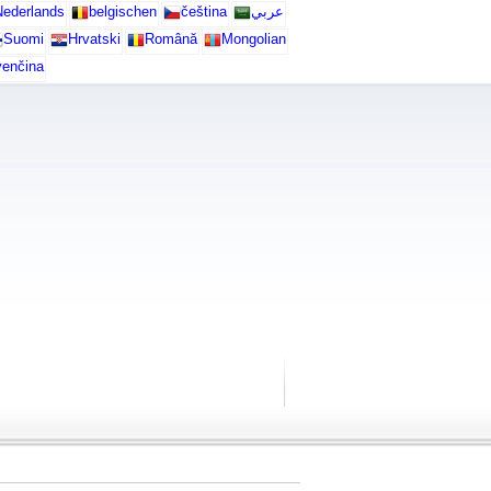
ederlands
belgischen
čeština
عربي
Suomi
Hrvatski
Română
Mongolian
venčina