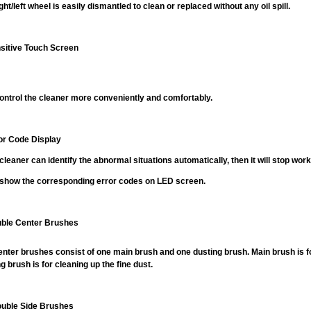
ght/left wheel is easily dismantled to clean or replaced without any oil spill.
nsitive Touch Screen
ontrol the cleaner more conveniently and comfortably.
ror Code Display
leaner can identify the abnormal situations automatically, then it wi
how the corresponding error codes on LED screen.
uble Center Brushes
nter brushes consist of one main brush and one dusting brush. Main brush is for
g brush is for cleaning up the fine dust.
ouble Side Brushes