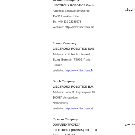
LIECTROUX ROBOTICS GmbH.
العجلة
Address: Birnbaumsmühle 65,
15234 Frankfurt/Oder
Tel: +49 335 23386578
Website:
http://www.liectroux.
de
French Company:
LIECTROUX ROBOTICS SAS
250 bis boulevard
Address:
Saint-Germain,75007 Paris,
France
Website:
http://www.liectroux.fr
Dutch Company:
LIECTROUX ROBOTICS B.V.
Address:
John M. Keynesplein 10,
1066EP Amsterdam,
Netherlands
Website:
http://www.liectroux.nl
Russian Company:
سة من
ООО"ЛИЕКТРОУКС"
/LIECTROUX (RUSSIA) CO., LTD.