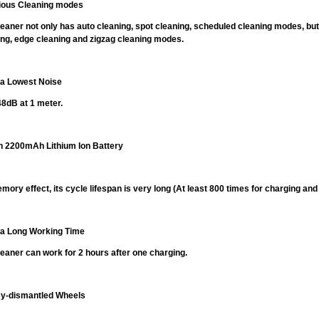
rious Cleaning modes
leaner not only has auto cleaning, spot cleaning, scheduled cleaning modes, bu
ing, edge cleaning and zigzag cleaning modes.
tra Lowest Noise
48dB at 1 meter.
th 2200mAh Lithium Ion Battery
ory effect, its cycle lifespan is very long (At least 800 times for charging and
tra Long Working Time
eaner can work for 2 hours after one charging.
sy-dismantled Wheels