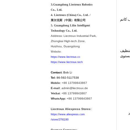
3.Guangdong Liectroux Robotics
Co., Ltd.
4. Liectroux (China) Co., Ltd. /
 كاتم
莱尔克斯（中国）有限公司
5. Guangdong Lilin Intelligent
Technology Co., Ltd.
Address:
Liectroux Industrial Park,
Zhongkai High-tech Zone,
Huizhou, Guangdong
تنظيف
Website:
مستوى
https://www.liectroux.cc
https://www.liectroux.tech
Contact:
Bob Li
Tel:
86-592-5117538
Mobile:
+86 13799843867
E-mail
: admin@liectroux.de
Wechat
: +86 13799843867
WhatsApp:
+86 13799843867
Liectroux Aliexpress Stores:
https://www.aliexpress.com
/store/2791190
German Company: