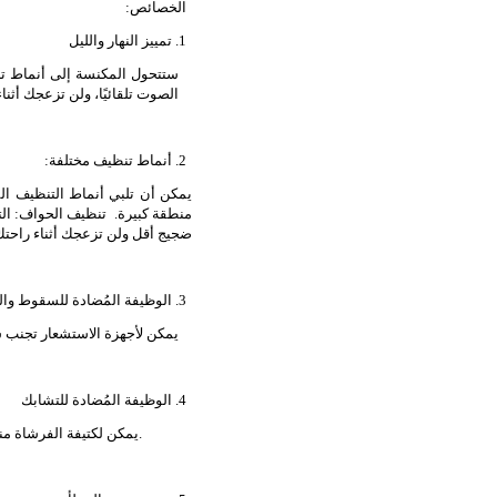
الخصائص:
1. تمييز النهار والليل
ستتحول المكنسة إلى أنماط تن
الصوت تلقائيًا، ولن تزعجك أثن.
2. أنماط تنظيف مختلفة:
يمكن أن تلبي أنماط التنظيف الم
منطقة كبيرة. تنظيف الحواف: ال
ضجيج أقل ولن تزعجك أثناء راحت.
3. الوظيفة المُضادة للسقوط والمُضادة للتصادم
يمكن لأجهزة الاستشعار تجنب .
4. الوظيفة المُضادة للتشابك
يمكن لكتيفة الفرشاة منع المكنسة من التشابك في الأسلاك الكهربائية أو حواف/شرابات الزينة الخاصة بالسجاد.