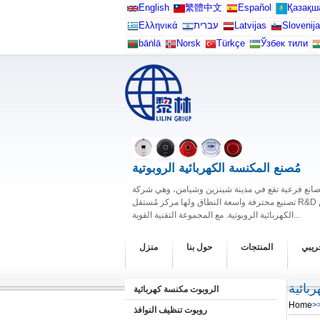
English
繁體中文
Español
Қазақш
Ελληνικά
עברית
Latvijas
Slovenija
bāṅlā
Norsk
Türkçe
Ўзбек тили
مُصنع المكنسة الكهربائية الروبوتية
 مصانع فرعية تقع في مدينة شينزين وشيامن، وهي شركة
تصنيع محترفة واسعة النطاق ولها مركز مُستقل R&D متخصص في تطوير وإنتاج المكانس
الكهربائية الروبوتية. مع المجموعة التقنية القوية...
جريبي
المنتجات
حول بنا
منزل
بائية
الروبوت مكنسة كهربائية
Home
>
روبوت تنظيف النوافذ